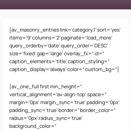
[av_masonry_entries link=’category,1′ sort=’yes‘
items=’9′ columns=’2′ paginate=’load_more‘
query_orderby=’date‘ query_order=’DESC‘
size=’fixed‘ gap=’large‘ overlay_fx=“ id=“
caption_elements=’title‘ caption_styling=“
caption_display=’always‘ color=“ custom_bg=“]
[av_one_full first min_height=“
vertical_alignment=’av-align-top‘ space=“
margin=’0px‘ margin_sync=’true‘ padding=’0px‘
padding_sync=’true‘ border=“ border_color=“
radius=’0px‘ radius_sync=’true‘
background_color=“