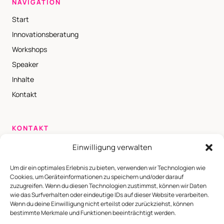
NAVIGATION
Start
Innovationsberatung
Workshops
Speaker
Inhalte
Kontakt
KONTAKT
chu@blckswn.de
Einwilligung verwalten
+49 179 78 240 54
Um dir ein optimales Erlebnis zu bieten, verwenden wir Technologien wie
Brüsseler Platz 9
Cookies, um Geräteinformationen zu speichern und/oder darauf
zuzugreifen. Wenn du diesen Technologien zustimmst, können wir Daten
50674 Köln
wie das Surfverhalten oder eindeutige IDs auf dieser Website verarbeiten.
Wenn du deine Einwilligung nicht erteilst oder zurückziehst, können
Impressum
Datenschutz
bestimmte Merkmale und Funktionen beeinträchtigt werden.