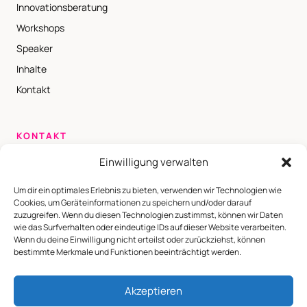
Innovationsberatung
Workshops
Speaker
Inhalte
Kontakt
KONTAKT
chu@blckswn.de
Einwilligung verwalten
+49 179 78 240 54
Um dir ein optimales Erlebnis zu bieten, verwenden wir Technologien wie
Brüsseler Platz 9
Cookies, um Geräteinformationen zu speichern und/oder darauf
zuzugreifen. Wenn du diesen Technologien zustimmst, können wir Daten
50674 Köln
wie das Surfverhalten oder eindeutige IDs auf dieser Website verarbeiten.
Wenn du deine Einwilligung nicht erteilst oder zurückziehst, können
Impressum
Datenschutz
bestimmte Merkmale und Funktionen beeinträchtigt werden.
Akzeptieren